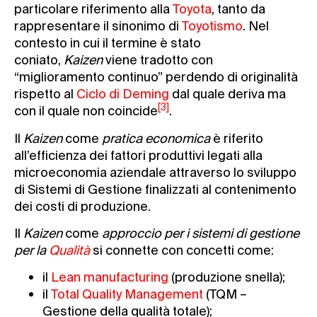
particolare riferimento alla
Toyota
, tanto da
rappresentare il sinonimo di
Toyotismo
. Nel
contesto in cui il termine è stato
coniato,
Kaizen
viene tradotto con
“miglioramento continuo” perdendo di originalità
rispetto al
Ciclo di Deming
dal quale deriva ma
[3]
con il quale non coincide
.
Il
Kaizen
come
pratica economica
è riferito
all’efficienza dei fattori produttivi legati alla
microeconomia aziendale attraverso lo sviluppo
di Sistemi di Gestione finalizzati al contenimento
dei costi di produzione.
Il
Kaizen
come
approccio per i sistemi di gestione
per la
Qualità
si connette con concetti come:
il
Lean manufacturing
(produzione snella);
il
Total Quality Management
(TQM –
Gestione della qualità totale);