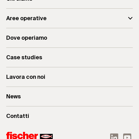
fischer Consulting
Aree operative
Il team
Analisi Aziendale
Il Gruppo
Dove operiamo
Consulenza Aziendale
Valori & Mission
Formazione per Aziende
Case studies
Lavora con noi
News
Contatti