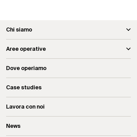
Chi siamo
fischer Consulting
Aree operative
Il team
Analisi Aziendale
Il Gruppo
Dove operiamo
Consulenza Aziendale
Valori & Mission
Formazione per Aziende
Case studies
Lavora con noi
News