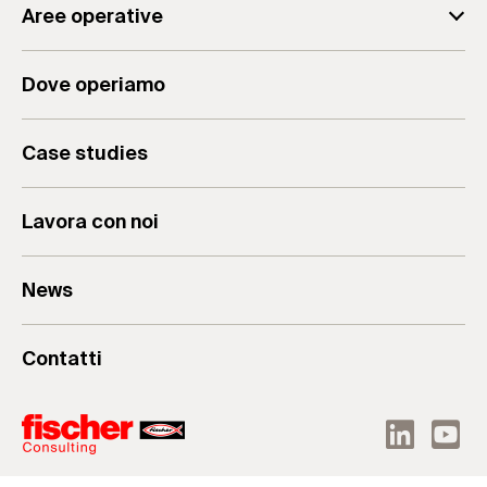
Aree operative
Il team
Analisi Aziendale
Il Gruppo
Dove operiamo
Consulenza Aziendale
Valori & Mission
Formazione per Aziende
Case studies
Lavora con noi
News
Contatti