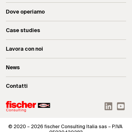
Analisi Aziendale
Il Gruppo
Dove operiamo
Consulenza Aziendale
Valori & Mission
Formazione per Aziende
Case studies
Lavora con noi
News
Contatti
© 2020 – 2026 fischer Consulting Italia sas – P.IVA