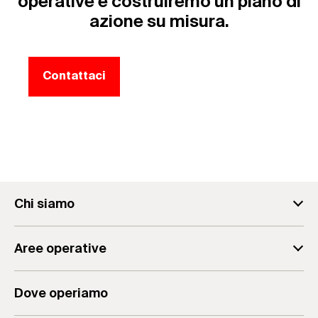
operative e costruiremo un piano di
azione su misura.
Contattaci
Chi siamo
fischer Consulting
Aree operative
Il team
Analisi Aziendale
Il Gruppo
Dove operiamo
Consulenza Aziendale
Valori & Mission