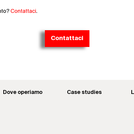
nto?
Contattaci
.
Contattaci
Dove operiamo
Case studies
L