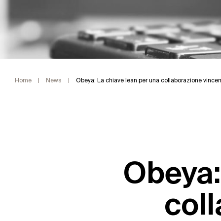
Home
|
News
|
Obeya: La chiave lean per una collaborazione vince
Obeya:
col