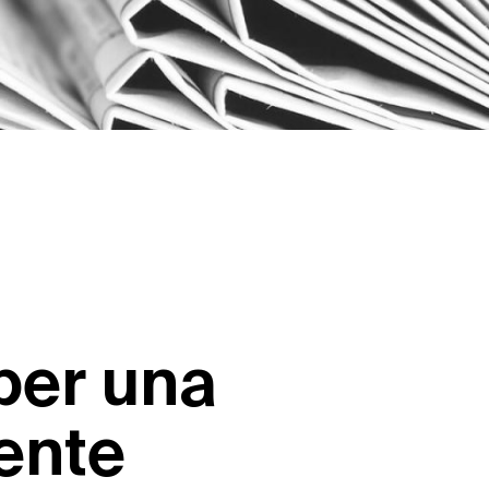
per una
ente