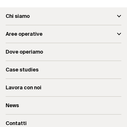
Chi siamo
fischer Consulting
Aree operative
Il team
Analisi Aziendale
Il Gruppo
Dove operiamo
Consulenza Aziendale
Valori & Mission
Formazione per Aziende
Case studies
Lavora con noi
News
Contatti