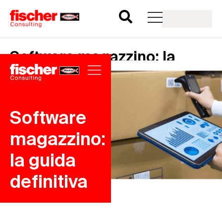
Software magazzino: la
guida definitiva
Software
magazzino:
la guida
definitiva