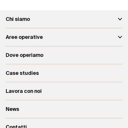
Chi siamo
fischer Consulting
Aree operative
Il team
Analisi Aziendale
Il Gruppo
Dove operiamo
Consulenza Aziendale
Valori & Mission
Formazione per Aziende
Case studies
Lavora con noi
News
Contatti