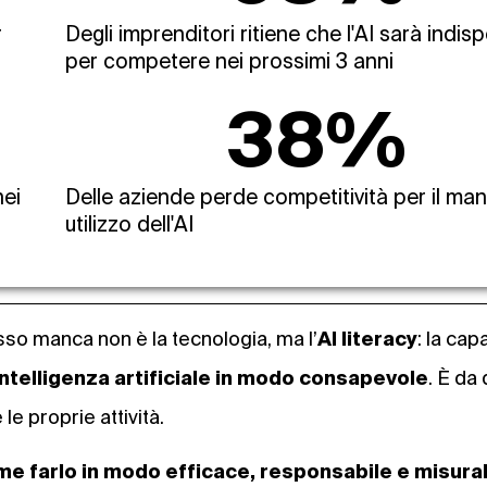
r
Degli imprenditori ritiene che l'AI sarà indis
per competere nei prossimi 3 anni
38
%
nei
Delle aziende perde competitività per il ma
utilizzo dell'AI
esso manca non è la tecnologia, ma l’
: la cap
AI literacy
. È da
intelligenza artificiale in modo consapevole
le proprie attività.
e farlo in modo efficace, responsabile e misura