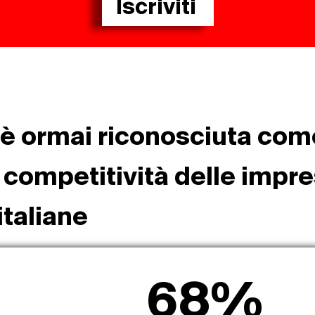
Iscriviti
le è ormai riconosciuta co
a competitività delle impr
italiane
68
%