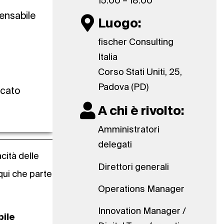
15:00 – 18:00
pensabile
Luogo:
fischer Consulting
Italia
Corso Stati Uniti, 25,
Padova (PD)
ncato
A chi è rivolto:
Amministratori
delegati
acità delle
Direttori generali
 qui che parte
Operations Manager
Innovation Manager /
bile