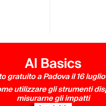
AI Basics
o gratuito a Padova il 16 lugli
ome utilizzare gli strumenti dis
misurarne gli impatti