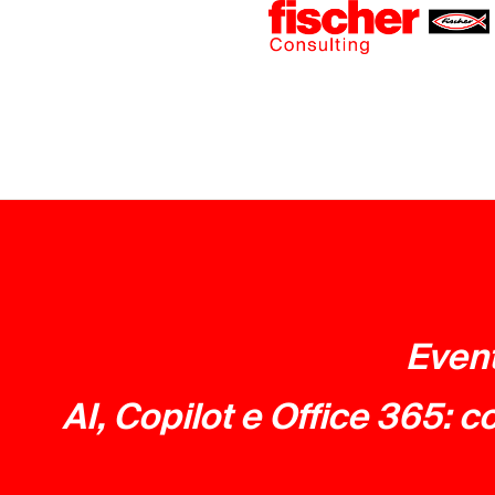
Event
AI, Copilot e Office 365: c