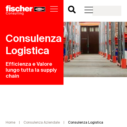
Consulenza
Logistica
Efficienza e Valore
lungo tutta la supply
chain
Home
|
Consulenza Aziendale
|
Consulenza Logistica