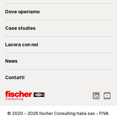
Analisi Aziendale
Il Gruppo
Dove operiamo
Consulenza Aziendale
Valori & Mission
Formazione per Aziende
Case studies
Lavora con noi
News
Contatti
© 2020 – 2026 fischer Consulting Italia sas – P.IVA